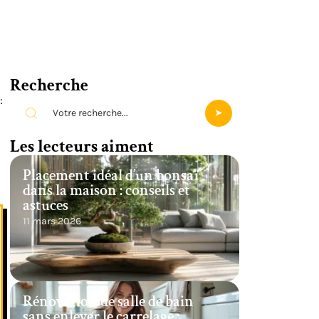
Recherche
:
Les lecteurs aiment
Placement idéal d’un bonsaï
dans la maison : conseils et
astuces
11 mars 2026
Rénovation de salle de bain
sans enlever le carrelage :