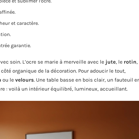
pièce et sublimer l’ocre.
ffinée.
heur et caractère.
tion.
utrée garantie.
vec soin. L’ocre se marie à merveille avec le
jute
, le
rotin
,
 côté organique de la décoration. Pour adoucir le tout,
n
ou le
velours
. Une table basse en bois clair, un fauteuil e
e : voilà un intérieur équilibré, lumineux, accueillant.