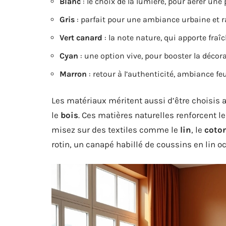
Blanc
: le choix de la lumière, pour aérer une 
Gris
: parfait pour une ambiance urbaine et ra
Vert canard
: la note nature, qui apporte fraîc
Cyan
: une option vive, pour booster la décora
Marron
: retour à l’authenticité, ambiance fe
Les matériaux méritent aussi d’être choisis a
le
bois
. Ces matières naturelles renforcent le
misez sur des textiles comme le
lin
, le
coto
rotin, un canapé habillé de coussins en lin ocr