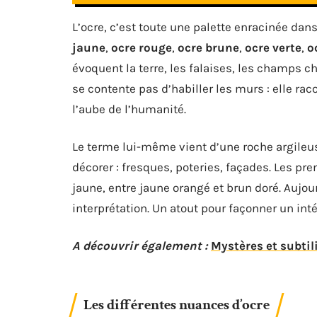
L’ocre, c’est toute une palette enracinée dans
jaune
,
ocre rouge
,
ocre brune
,
ocre verte
,
o
évoquent la terre, les falaises, les champs ch
se contente pas d’habiller les murs : elle rac
l’aube de l’humanité.
Le terme lui-même vient d’une roche argileus
décorer : fresques, poteries, façades. Les pre
jaune, entre jaune orangé et brun doré. Auj
interprétation. Un atout pour façonner un in
A découvrir également :
Mystères et subtil
Les différentes nuances d’ocre