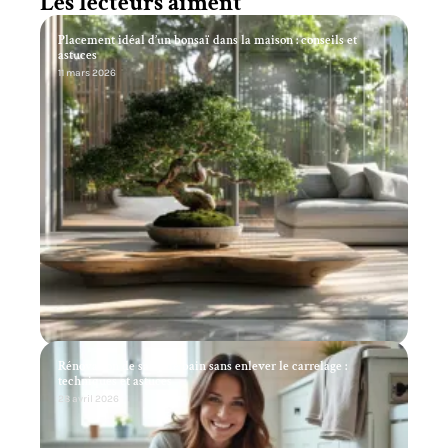
Les lecteurs aiment
Placement idéal d’un bonsaï dans la maison : conseils et
astuces
11 mars 2026
Rénovation de salle de bain sans enlever le carrelage :
techniques et astuces
28 avril 2026