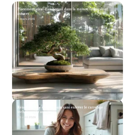
Placement idéal d’un bonsaï dans la maison : conseils et
astuces
11 mars 2026
Rénovation de salle de bain sans enlever le carrelage :
techniques et astuces
28 avril 2026